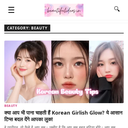
☰
🔍
CATEGORY: BEAUTY
HOME
QUOTES
LIFESTYLE
FASHION & STYLE
BEAUTY
क्या आप भी पाना चाहती हैं Korean Girlish Glow? ये आसान
CONTACT NAME IDEAS
टिप्स बदल देंगे आपका लुक!
हे एव्रीवन, तो कैसे है आप सब। उम्मीद है कि आप सब बहुत बढ़िया होंगे। आप सब