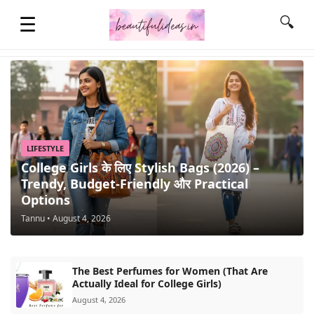
☰
🔍
HOME
QUOTES
LIFESTYLE
College Girls के लिए Stylish Bags (2026) –
Trendy, Budget-Friendly और Practical
LIFESTYLE
Options
Tannu • August 4, 2026
FASHION & STYLE
The Best Perfumes for Women (That Are
CONTACT NAME IDEAS
Actually Ideal for College Girls)
August 4, 2026