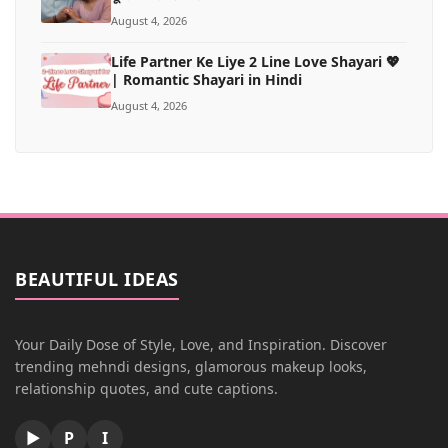
August 4, 2026
Life Partner Ke Liye 2 Line Love Shayari 💖
| Romantic Shayari in Hindi
August 4, 2026
BEAUTIFUL IDEAS
Your Daily Dose of Style, Love, and Inspiration. Discover
trending mehndi designs, glamorous makeup looks,
relationship quotes, and cute captions.
▶
P
I