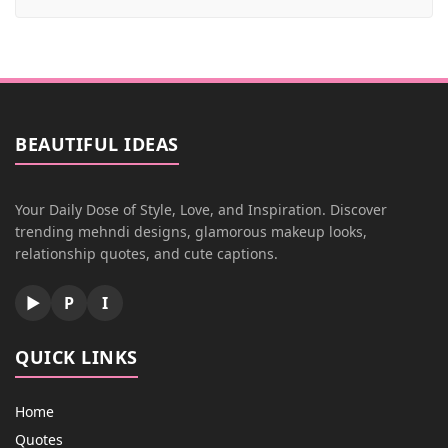
BEAUTIFUL IDEAS
Your Daily Dose of Style, Love, and Inspiration. Discover
trending mehndi designs, glamorous makeup looks,
relationship quotes, and cute captions.
▶
P
I
QUICK LINKS
Home
Quotes