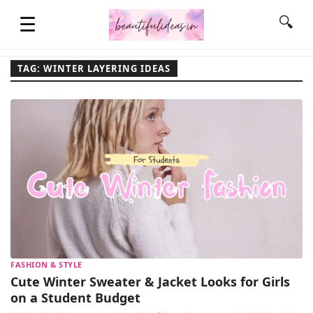
☰
🔍
TAG: WINTER LAYERING IDEAS
HOME
QUOTES
LIFESTYLE
FASHION & STYLE
FASHION & STYLE
CONTACT NAME IDEAS
Cute Winter Sweater & Jacket Looks for Girls
on a Student Budget