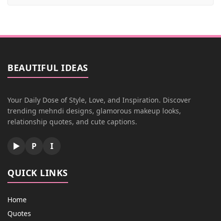
BEAUTIFUL IDEAS
Your Daily Dose of Style, Love, and Inspiration. Discover
trending mehndi designs, glamorous makeup looks,
relationship quotes, and cute captions.
▶
P
I
QUICK LINKS
Home
Quotes