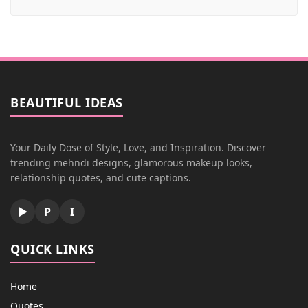
BEAUTIFUL IDEAS
Your Daily Dose of Style, Love, and Inspiration. Discover
trending mehndi designs, glamorous makeup looks,
relationship quotes, and cute captions.
▶
P
I
QUICK LINKS
Home
Quotes