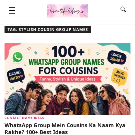
☰
🔍
TAG: STYLISH COUSIN GROUP NAMES
HOME
QUOTES
LIFESTYLE
FASHION & STYLE
CONTACT NAME IDEAS
CONTACT NAME IDEAS
WhatsApp Group Mein Cousins Ka Naam Kya
Rakhe? 100+ Best Ideas