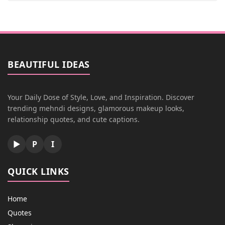
BEAUTIFUL IDEAS
Your Daily Dose of Style, Love, and Inspiration. Discover
trending mehndi designs, glamorous makeup looks,
relationship quotes, and cute captions.
▶
P
I
QUICK LINKS
Home
Quotes