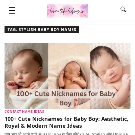
☰
🔍
TAG: STYLISH BABY BOY NAMES
HOME
QUOTES
LIFESTYLE
FASHION & STYLE
CONTACT NAME IDEAS
100+ Cute Nicknames for Baby Boy: Aesthetic,
CONTACT NAME IDEAS
Royal & Modern Name Ideas
क्या आप भी अपने प्यारे से Baby Boy के लिए कोई Cute, Stylish और Unique