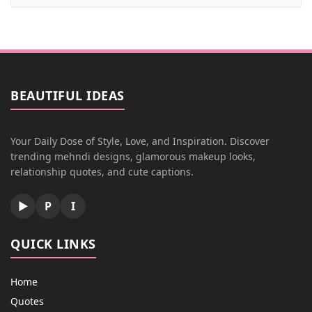
BEAUTIFUL IDEAS
Your Daily Dose of Style, Love, and Inspiration. Discover
trending mehndi designs, glamorous makeup looks,
relationship quotes, and cute captions.
▶
P
I
QUICK LINKS
Home
Quotes