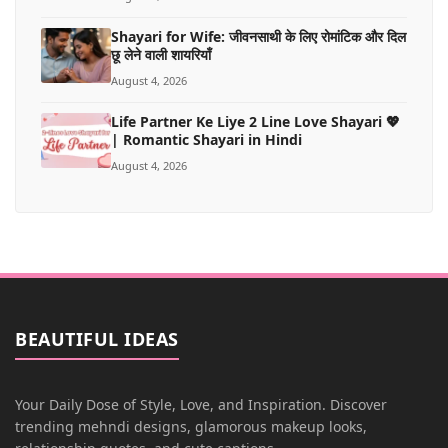
Shayari for Wife: जीवनसाथी के लिए रोमांटिक और दिल
छू लेने वाली शायरियाँ
August 4, 2026
Life Partner Ke Liye 2 Line Love Shayari 💖
| Romantic Shayari in Hindi
August 4, 2026
BEAUTIFUL IDEAS
Your Daily Dose of Style, Love, and Inspiration. Discover
trending mehndi designs, glamorous makeup looks,