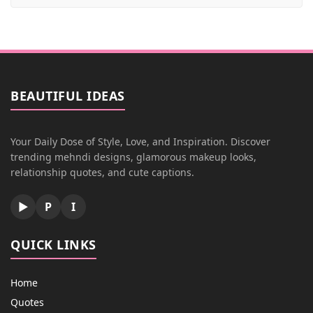
BEAUTIFUL IDEAS
Your Daily Dose of Style, Love, and Inspiration. Discover
trending mehndi designs, glamorous makeup looks,
relationship quotes, and cute captions.
▶
P
I
QUICK LINKS
Home
Quotes