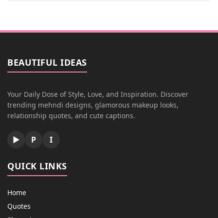
BEAUTIFUL IDEAS
Your Daily Dose of Style, Love, and Inspiration. Discover
trending mehndi designs, glamorous makeup looks,
relationship quotes, and cute captions.
▶
P
I
QUICK LINKS
Home
Quotes