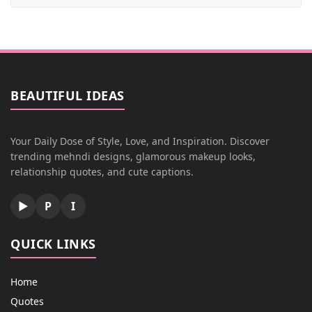
BEAUTIFUL IDEAS
Your Daily Dose of Style, Love, and Inspiration. Discover
trending mehndi designs, glamorous makeup looks,
relationship quotes, and cute captions.
▶
P
I
QUICK LINKS
Home
Quotes