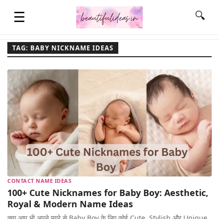
☰
🔍
TAG: BABY NICKNAME IDEAS
HOME
QUOTES
LIFESTYLE
FASHION & STYLE
CONTACT NAME IDEAS
100+ Cute Nicknames for Baby Boy: Aesthetic,
CONTACT NAME IDEAS
Royal & Modern Name Ideas
क्या आप भी अपने प्यारे से Baby Boy के लिए कोई Cute, Stylish और Unique