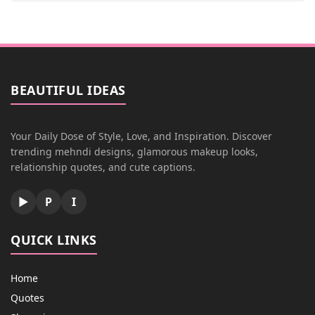
BEAUTIFUL IDEAS
Your Daily Dose of Style, Love, and Inspiration. Discover
trending mehndi designs, glamorous makeup looks,
relationship quotes, and cute captions.
▶
P
I
QUICK LINKS
Home
Quotes