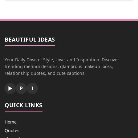
BEAUTIFUL IDEAS
Your Daily Dose of Style, Love, and Inspiration. Discover
trending mehndi designs, glamorous makeup looks,
relationship quotes, and cute captions.
▶
P
I
QUICK LINKS
Home
Quotes