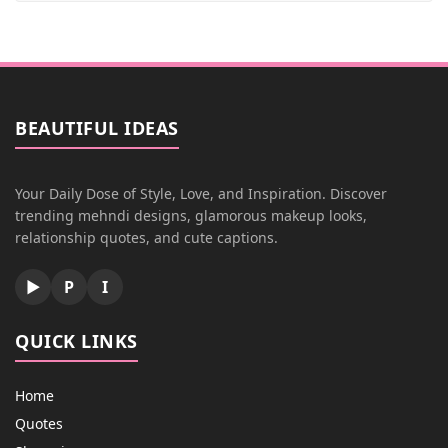
BEAUTIFUL IDEAS
Your Daily Dose of Style, Love, and Inspiration. Discover
trending mehndi designs, glamorous makeup looks,
relationship quotes, and cute captions.
▶
P
I
QUICK LINKS
Home
Quotes