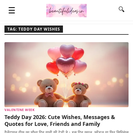
☰
🔍
TAG: TEDDY DAY WISHES
HOME
QUOTES
LIFESTYLE
FASHION & STYLE
VALENTINE WEEK
Teddy Day 2026: Cute Wishes, Messages &
CONTACT NAME IDEAS
Quotes for Love, Friends and Family
वैलेंटायन वीक का चौथा दिन यानी की टेडी डे। इस दिन कपल, फ़्रेंड्ज़ या फिर सिब्लिंग्स