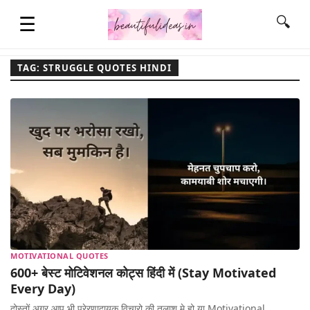
☰
🔍
TAG: STRUGGLE QUOTES HINDI
HOME
QUOTES
LIFESTYLE
FASHION & STYLE
MOTIVATIONAL QUOTES
600+ बेस्ट मोटिवेशनल कोट्स हिंदी में (Stay Motivated
CONTACT NAME IDEAS
Every Day)
दोस्तों अगर आप भी प्रेरणादायक विचारो की तलाश मे हो या Motivational