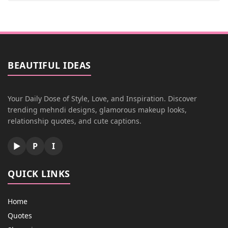
BEAUTIFUL IDEAS
Your Daily Dose of Style, Love, and Inspiration. Discover
trending mehndi designs, glamorous makeup looks,
relationship quotes, and cute captions.
▶
P
I
QUICK LINKS
Home
Quotes