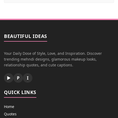
BEAUTIFUL IDEAS
Your Daily Dose of Style, Love, and Inspiration. Discover
trending mehndi designs, glamorous makeup looks,
relationship quotes, and cute captions.
▶
P
I
QUICK LINKS
Home
Quotes