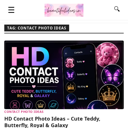
☰
🔍
TAG: CONTACT PHOTO IDEAS
HOME
QUOTES
LIFESTYLE
FASHION & STYLE
CONTACT PHOTO IDEAS
CONTACT NAME IDEAS
HD Contact Photo Ideas – Cute Teddy,
Butterfly, Royal & Galaxy