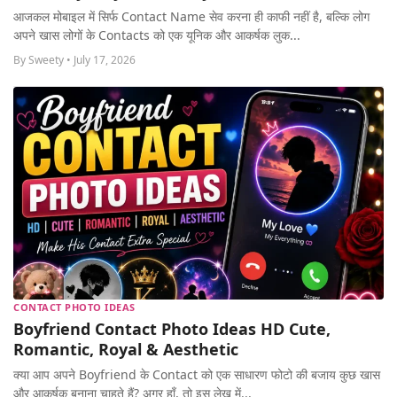
MORE
आजकल मोबाइल में सिर्फ Contact Name सेव करना ही काफी नहीं है, बल्कि लोग
अपने खास लोगों के Contacts को एक यूनिक और आकर्षक लुक...
By Sweety • July 17, 2026
CONTACT PHOTO IDEAS
Boyfriend Contact Photo Ideas HD Cute,
Romantic, Royal & Aesthetic
क्या आप अपने Boyfriend के Contact को एक साधारण फोटो की बजाय कुछ खास
और आकर्षक बनाना चाहते हैं? अगर हाँ, तो इस लेख में...