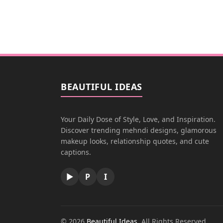
BEAUTIFUL IDEAS
Your Daily Dose of Style, Love, and Inspiration.
Discover trending mehndi designs, glamorous
makeup looks, relationship quotes, and cute
captions.
▶
P
I
© 2026
Beautiful Ideas
. All Rights Reserved.