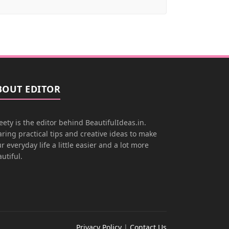
BOUT EDITOR
ety is the editor behind BeautifulIdeas.in.
ring practical tips and creative ideas to make
r everyday life a little easier and a lot more
utiful.
Privacy Policy
|
Contact Us