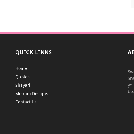
QUICK LINKS
A
Home
Swe
Quotes
Sha
you
Shayari
bea
Mehndi Designs
Contact Us