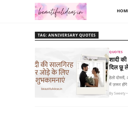
HOM
TAG: ANNIVERSARY QUOTES
QUOTES
शादी की 
दिल छू ले
हेलो दोस्तो
में ज़रूर हो
By Sweety •