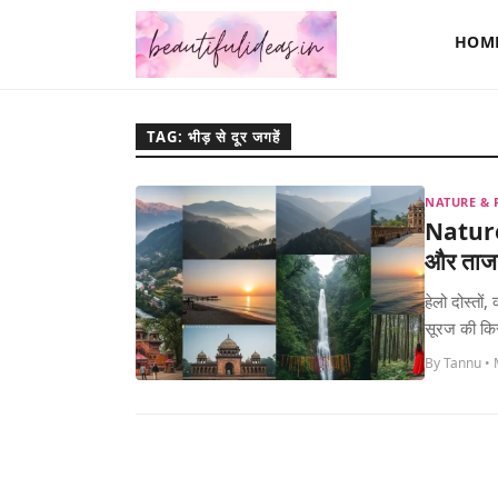
HOM
TAG: भीड़ से दूर जगहें
NATURE & 
Nature 
और ताज
हेलो दोस्तों
सूरज की कि
By Tannu • 