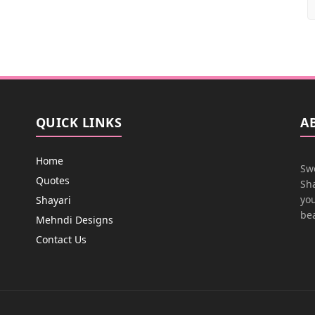
QUICK LINKS
A
Home
Swe
Quotes
Sha
you
Shayari
bea
Mehndi Designs
Contact Us