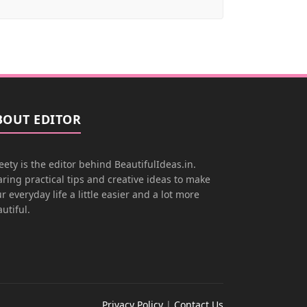
BOUT EDITOR
ety is the editor behind BeautifulIdeas.in.
ring practical tips and creative ideas to make
r everyday life a little easier and a lot more
utiful.
Privacy Policy
|
Contact Us