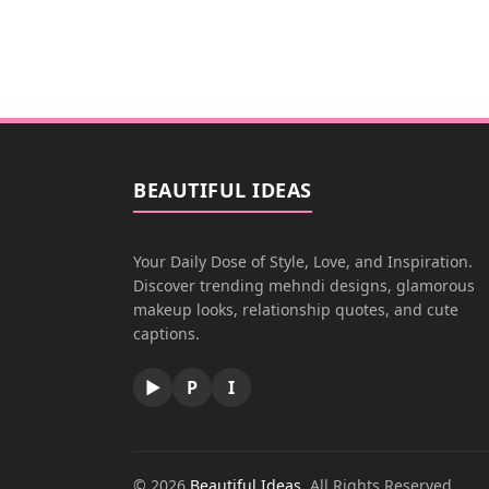
BEAUTIFUL IDEAS
Your Daily Dose of Style, Love, and Inspiration.
Discover trending mehndi designs, glamorous
makeup looks, relationship quotes, and cute
captions.
▶
P
I
© 2026
Beautiful Ideas
. All Rights Reserved.