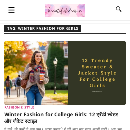
☰
🔍
TAG: WINTER FASHION FOR GIRLS
HOME
QUOTES
LIFESTYLE
FASHION & STYLE
FASHION & STYLE
Winter Fashion for College Girls: 12 ट्रेंडी स्वेटर
CONTACT NAME IDEAS
और जैकेट स्टाइल
हे गर्ल, तो कैसी है आप सब। आशा करते है की आप सब बहुत अच्छी होंगी। आप सब