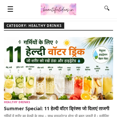
☰
🔍
CATEGORY: HEALTHY DRINKS
HOME
QUOTES
LIFESTYLE
FASHION & STYLE
HEALTHY DRINKS
CONTACT NAME IDEAS
Summer Special: 11 हेल्दी वॉटर ड्रिंक्स जो दिलाएं ताजगी
गर्मियों में शरीर का हेल्थी के साथ – साथ हायड्रेटड होना भी बहुत ज़रूरी है। इसीलिए