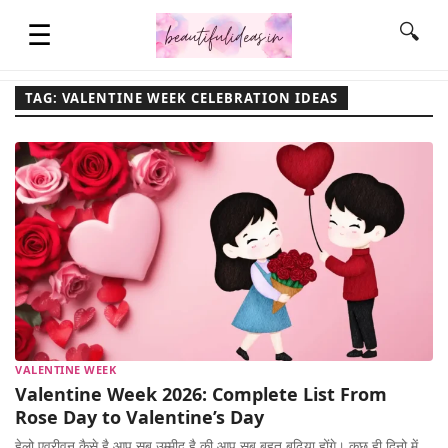
☰
🔍
TAG: VALENTINE WEEK CELEBRATION IDEAS
HOME
QUOTES
LIFESTYLE
FASHION & STYLE
VALENTINE WEEK
Valentine Week 2026: Complete List From
CONTACT NAME IDEAS
Rose Day to Valentine’s Day
हेलो एव्रीवन कैसे है आप सब उम्मीद है की आप सब बहुत बढ़िया होंगे। कुछ ही दिनो में