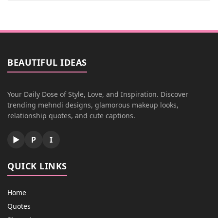
BEAUTIFUL IDEAS
Your Daily Dose of Style, Love, and Inspiration. Discover
trending mehndi designs, glamorous makeup looks,
relationship quotes, and cute captions.
▶
P
I
QUICK LINKS
Home
Quotes