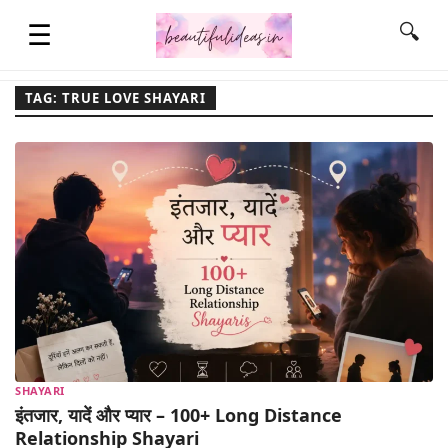
☰
🔍
TAG: TRUE LOVE SHAYARI
HOME
QUOTES
LIFESTYLE
FASHION & STYLE
SHAYARI
CONTACT NAME IDEAS
इंतजार, यादें और प्यार – 100+ Long Distance
Relationship Shayari