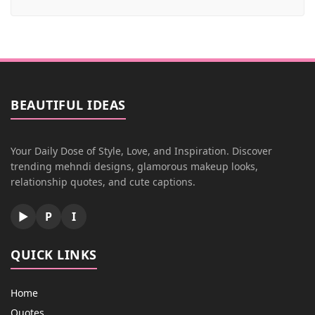
BEAUTIFUL IDEAS
Your Daily Dose of Style, Love, and Inspiration. Discover
trending mehndi designs, glamorous makeup looks,
relationship quotes, and cute captions.
▶
P
I
QUICK LINKS
Home
Quotes