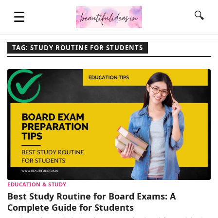
☰
🔍
TAG: STUDY ROUTINE FOR STUDENTS
HOME
QUOTES
LIFESTYLE
FASHION & STYLE
EDUCATION & STUDY
CONTACT NAME IDEAS
Best Study Routine for Board Exams: A
Complete Guide for Students