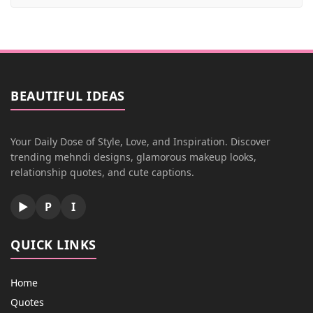
BEAUTIFUL IDEAS
Your Daily Dose of Style, Love, and Inspiration. Discover
trending mehndi designs, glamorous makeup looks,
relationship quotes, and cute captions.
▶
P
I
QUICK LINKS
Home
Quotes