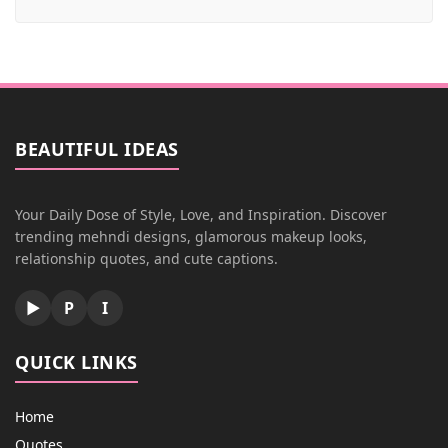
BEAUTIFUL IDEAS
Your Daily Dose of Style, Love, and Inspiration. Discover
trending mehndi designs, glamorous makeup looks,
relationship quotes, and cute captions.
▶
P
I
QUICK LINKS
Home
Quotes