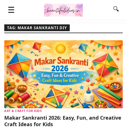
☰
🔍
TAG: MAKAR SANKRANTI DIY
HOME
QUOTES
LIFESTYLE
FASHION & STYLE
ART & CRAFT FOR KIDS
CONTACT NAME IDEAS
Makar Sankranti 2026: Easy, Fun, and Creative
Craft Ideas for Kids