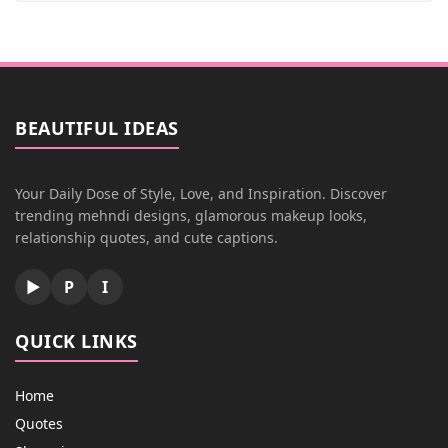
BEAUTIFUL IDEAS
Your Daily Dose of Style, Love, and Inspiration. Discover
trending mehndi designs, glamorous makeup looks,
relationship quotes, and cute captions.
▶
P
I
QUICK LINKS
Home
Quotes