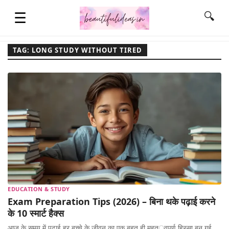
☰
🔍
TAG: LONG STUDY WITHOUT TIRED
HOME
QUOTES
LIFESTYLE
FASHION & STYLE
EDUCATION & STUDY
Exam Preparation Tips (2026) – बिना थके पढ़ाई करने
CONTACT NAME IDEAS
के 10 स्मार्ट हैक्स
आज के समय में पढ़ाई हर बच्चे के जीवन का एक बहुत ही महत्वपूर्ण हिस्सा बन गई