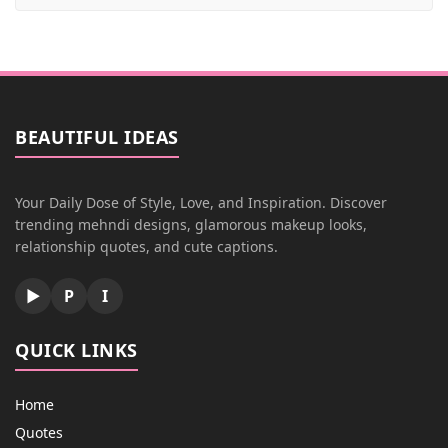
BEAUTIFUL IDEAS
Your Daily Dose of Style, Love, and Inspiration. Discover
trending mehndi designs, glamorous makeup looks,
relationship quotes, and cute captions.
▶
P
I
QUICK LINKS
Home
Quotes