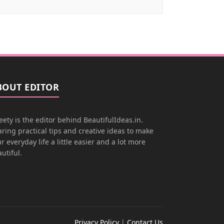
BOUT EDITOR
ety is the editor behind BeautifulIdeas.in.
ring practical tips and creative ideas to make
r everyday life a little easier and a lot more
utiful.
Privacy Policy
|
Contact Us