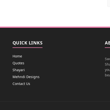
QUICK LINKS
A
Home
Swe
Quotes
Sha
you
Shayari
bea
Mehndi Designs
Contact Us