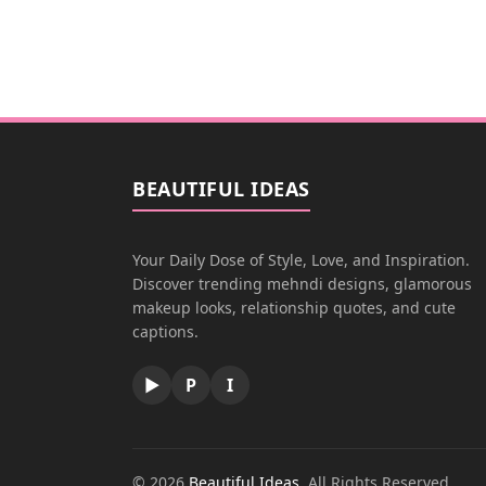
BEAUTIFUL IDEAS
Your Daily Dose of Style, Love, and Inspiration.
Discover trending mehndi designs, glamorous
makeup looks, relationship quotes, and cute
captions.
▶
P
I
© 2026
Beautiful Ideas
. All Rights Reserved.