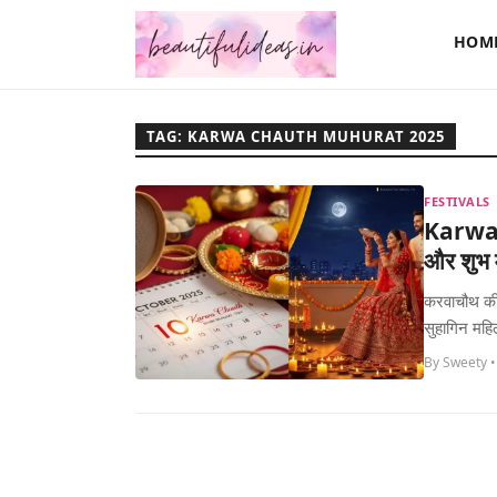
HOM
TAG: KARWA CHAUTH MUHURAT 2025
FESTIVALS
Karwa C
और शुभ मु
करवाचौथ की 
सुहागिन महिल
By Sweety •