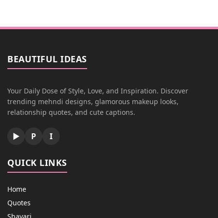
BEAUTIFUL IDEAS
Your Daily Dose of Style, Love, and Inspiration. Discover
trending mehndi designs, glamorous makeup looks,
relationship quotes, and cute captions.
▶
P
I
QUICK LINKS
Home
Quotes
Shayari