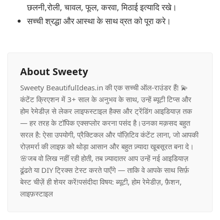
छलनी,रोली, चावल, फूल, करवा, मिठाई इत्यादि रखे।
सच्ची श्रद्धा और आस्था के साथ व्रत को पूरा करे।
About Sweety
Sweety BeautifulIdeas.in की एक सच्ची ऑल-राउंडर हैं! 💫
कंटेंट क्रिएशन में 3+ साल के अनुभव के साथ, उन्हें ब्यूटी टिप्स और
होम रेमेडीज़ से लेकर लाइफस्टाइल हैक्स और ट्रेंडिंग आइडियाज़ तक
— हर तरह के टॉपिक एक्सप्लोर करना पसंद है।उनका मक़सद बहुत
सरल है: ऐसा उपयोगी, प्रैक्टिकल और पॉज़िटिव कंटेंट लाना, जो आपकी
रोज़मर्रा की लाइफ़ को थोड़ा आसान और बहुत ज़्यादा खूबसूरत बना दे।
🌸जब वो लिख नहीं रही होती, तब ज़्यादातर आप उन्हें नई आइडियाज़
ढूंढते या DIY ट्रिक्स टेस्ट करते पाएँगे — ताकि वे आपके साथ सिर्फ़
बेस्ट चीज़ें ही शेयर करें!पसंदीदा विषय: ब्यूटी, होम रेमेडीज़, फ़ैशन,
लाइफ़स्टाइल