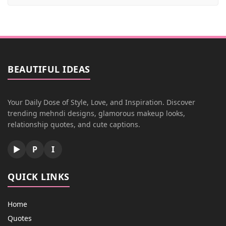
BEAUTIFUL IDEAS
Your Daily Dose of Style, Love, and Inspiration. Discover
trending mehndi designs, glamorous makeup looks,
relationship quotes, and cute captions.
▶
P
I
QUICK LINKS
Home
Quotes