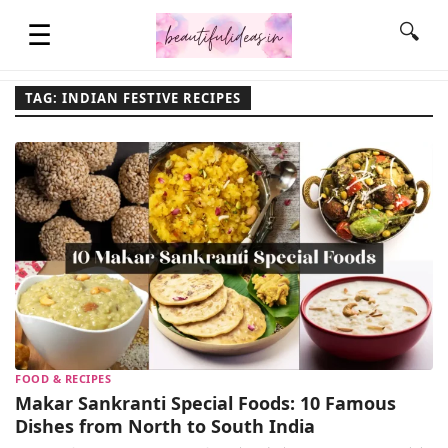
☰
🔍
TAG: INDIAN FESTIVE RECIPES
HOME
QUOTES
LIFESTYLE
FASHION & STYLE
FOOD & RECIPES
CONTACT NAME IDEAS
Makar Sankranti Special Foods: 10 Famous
Dishes from North to South India