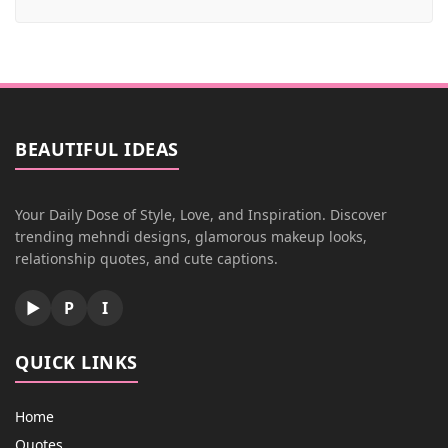
BEAUTIFUL IDEAS
Your Daily Dose of Style, Love, and Inspiration. Discover
trending mehndi designs, glamorous makeup looks,
relationship quotes, and cute captions.
▶
P
I
QUICK LINKS
Home
Quotes