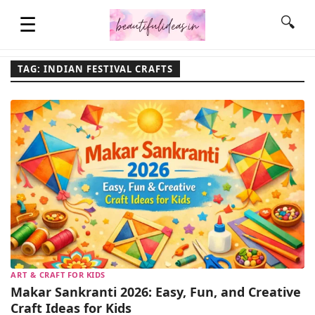
☰
🔍
TAG: INDIAN FESTIVAL CRAFTS
HOME
QUOTES
LIFESTYLE
FASHION & STYLE
ART & CRAFT FOR KIDS
CONTACT NAME IDEAS
Makar Sankranti 2026: Easy, Fun, and Creative
Craft Ideas for Kids