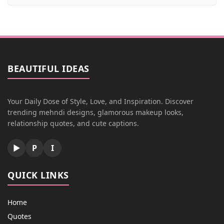
BEAUTIFUL IDEAS
Your Daily Dose of Style, Love, and Inspiration. Discover
trending mehndi designs, glamorous makeup looks,
relationship quotes, and cute captions.
▶
P
I
QUICK LINKS
Home
Quotes