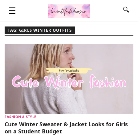
☰
🔍
TAG: GIRLS WINTER OUTFITS
HOME
QUOTES
LIFESTYLE
FASHION & STYLE
FASHION & STYLE
CONTACT NAME IDEAS
Cute Winter Sweater & Jacket Looks for Girls
on a Student Budget