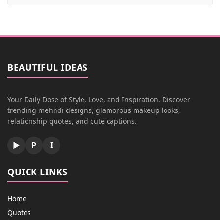
BEAUTIFUL IDEAS
Your Daily Dose of Style, Love, and Inspiration. Discover
trending mehndi designs, glamorous makeup looks,
relationship quotes, and cute captions.
▶
P
I
QUICK LINKS
Home
Quotes