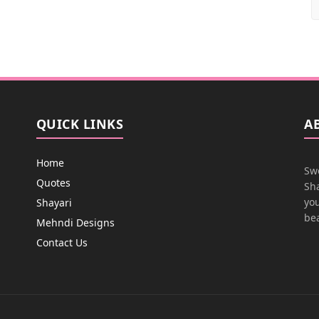
QUICK LINKS
A
Home
Swe
Quotes
Sha
you
Shayari
bea
Mehndi Designs
Contact Us