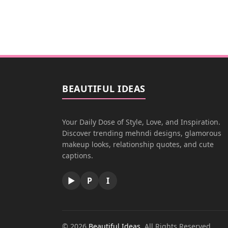
BEAUTIFUL IDEAS
Your Daily Dose of Style, Love, and Inspiration.
Discover trending mehndi designs, glamorous
makeup looks, relationship quotes, and cute
captions.
▶
P
I
© 2026
Beautiful Ideas
. All Rights Reserved.