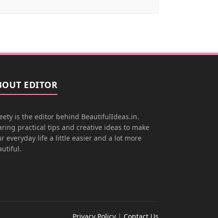
BOUT EDITOR
ety is the editor behind BeautifulIdeas.in.
ring practical tips and creative ideas to make
r everyday life a little easier and a lot more
utiful.
Privacy Policy
|
Contact Us