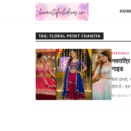
HOM
TAG: FLORAL PRINT CHANIYA
FESTIVALS
नवरात्रि
गाइड
हैलो दोस्तों
होता है। इस त
By Tannu •