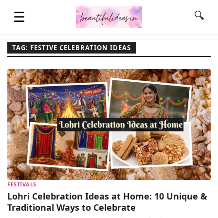
☰
🔍
TAG: FESTIVE CELEBRATION IDEAS
HOME
QUOTES
LIFESTYLE
FASHION & STYLE
FESTIVALS
CONTACT NAME IDEAS
Lohri Celebration Ideas at Home: 10 Unique &
Traditional Ways to Celebrate