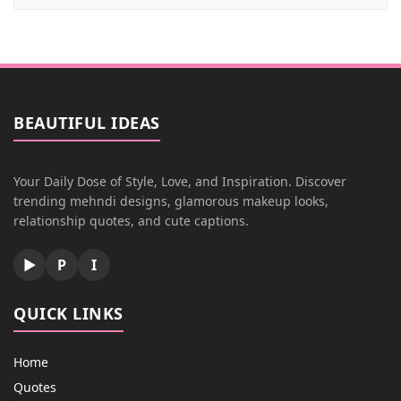
BEAUTIFUL IDEAS
Your Daily Dose of Style, Love, and Inspiration. Discover
trending mehndi designs, glamorous makeup looks,
relationship quotes, and cute captions.
▶
P
I
QUICK LINKS
Home
Quotes