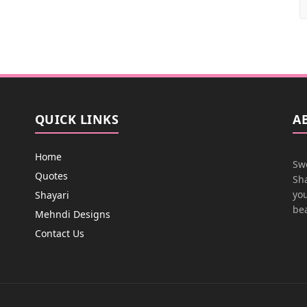
QUICK LINKS
A
Home
Swe
Quotes
Sha
you
Shayari
bea
Mehndi Designs
Contact Us