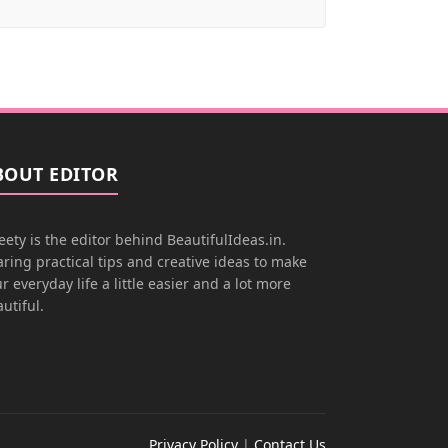
BOUT EDITOR
ety is the editor behind BeautifulIdeas.in.
ring practical tips and creative ideas to make
r everyday life a little easier and a lot more
utiful.
Privacy Policy
|
Contact Us