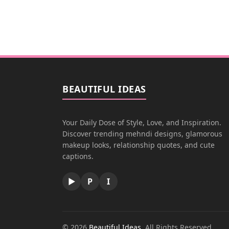
BEAUTIFUL IDEAS
Your Daily Dose of Style, Love, and Inspiration.
Discover trending mehndi designs, glamorous
makeup looks, relationship quotes, and cute
captions.
▶
P
I
© 2026
Beautiful Ideas
. All Rights Reserved.