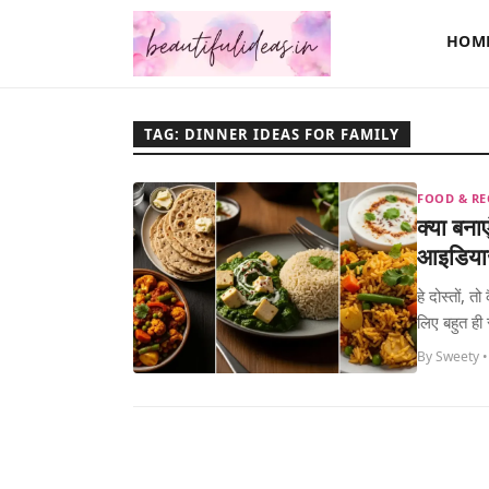
HOM
TAG: DINNER IDEAS FOR FAMILY
FOOD & RE
क्या बनाए
आइडिय
हे दोस्तों,
लिए बहुत ही 
By Sweety •