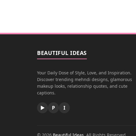
BEAUTIFUL IDEAS
Your Daily Dose of Style, Love, and Inspiration.
Discover trending mehndi designs, glamorous
makeup looks, relationship quotes, and cute
captions.
▶
P
I
© 2026
Beautiful Ideas
. All Rights Reserved.