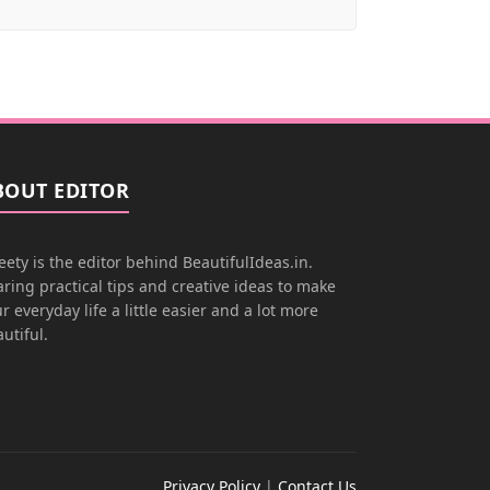
BOUT EDITOR
ety is the editor behind BeautifulIdeas.in.
ring practical tips and creative ideas to make
r everyday life a little easier and a lot more
utiful.
Privacy Policy
|
Contact Us