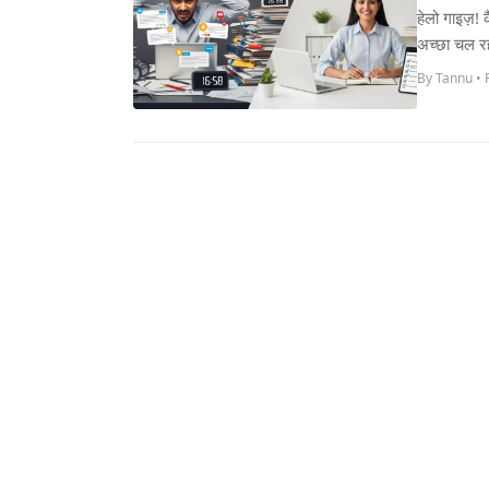
हेलो गाइज़!
अच्छा चल र
By Tannu • 