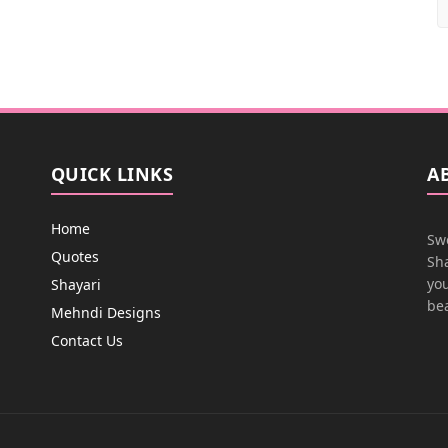
QUICK LINKS
A
Home
Swe
Quotes
Sha
you
Shayari
bea
Mehndi Designs
Contact Us