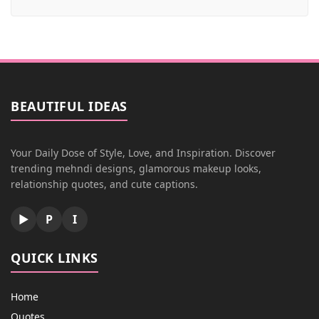
BEAUTIFUL IDEAS
Your Daily Dose of Style, Love, and Inspiration. Discover
trending mehndi designs, glamorous makeup looks,
relationship quotes, and cute captions.
▶
P
I
QUICK LINKS
Home
Quotes