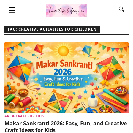
☰
🔍
TAG: CREATIVE ACTIVITIES FOR CHILDREN
HOME
QUOTES
LIFESTYLE
FASHION & STYLE
ART & CRAFT FOR KIDS
CONTACT NAME IDEAS
Makar Sankranti 2026: Easy, Fun, and Creative
Craft Ideas for Kids