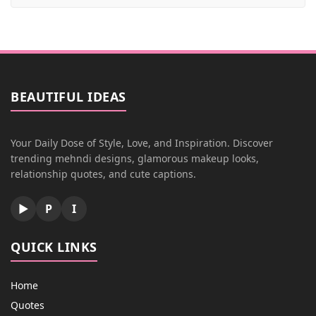
BEAUTIFUL IDEAS
Your Daily Dose of Style, Love, and Inspiration. Discover
trending mehndi designs, glamorous makeup looks,
relationship quotes, and cute captions.
▶
P
I
QUICK LINKS
Home
Quotes