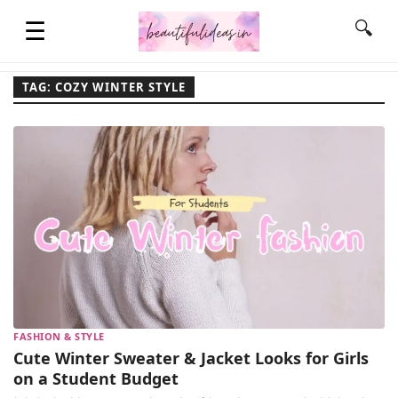
☰
🔍
TAG: COZY WINTER STYLE
HOME
QUOTES
LIFESTYLE
FASHION & STYLE
FASHION & STYLE
CONTACT NAME IDEAS
Cute Winter Sweater & Jacket Looks for Girls
on a Student Budget