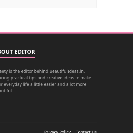
BOUT EDITOR
ety is the editor behind BeautifulIdeas.in.
ring practical tips and creative ideas to make
r everyday life a little easier and a lot more
utiful.
Privacy Policy
|
Contact Us