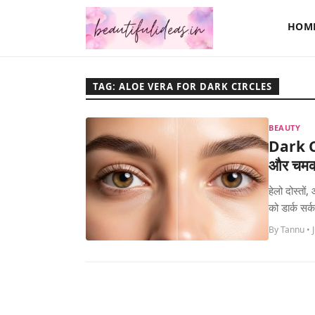
HOM
TAG: ALOE VERA FOR DARK CIRCLES
BEAUTY
Dark C
और चमकद
हेलो दोस्तों
को डार्क सर्
By Tannu • J