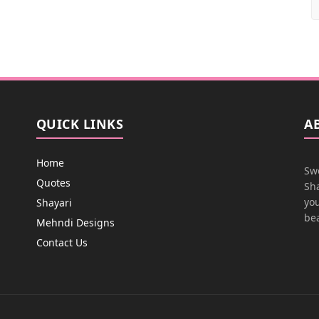
QUICK LINKS
A
Home
Swe
Quotes
Sha
you
Shayari
bea
Mehndi Designs
Contact Us