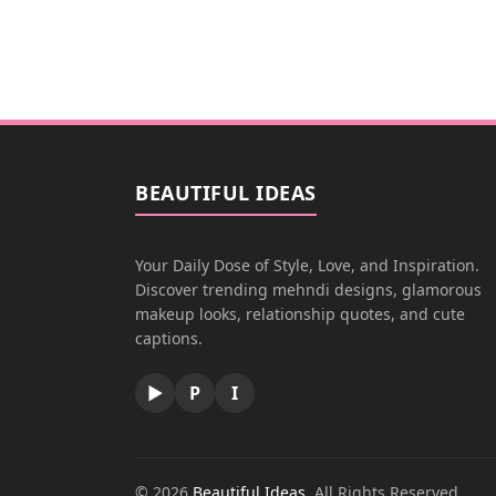
BEAUTIFUL IDEAS
Your Daily Dose of Style, Love, and Inspiration.
Discover trending mehndi designs, glamorous
makeup looks, relationship quotes, and cute
captions.
▶
P
I
© 2026
Beautiful Ideas
. All Rights Reserved.