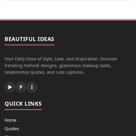
BEAUTIFUL IDEAS
Your Daily Dose of Style, Love, and Inspiration. Discover
trending mehndi designs, glamorous makeup looks,
relationship quotes, and cute captions.
▶
P
I
QUICK LINKS
Home
Quotes