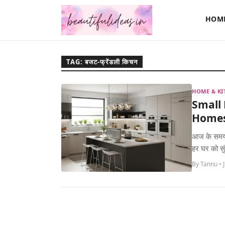
HOM
TAG: बजट-फ्रेंडली किचन
HOME & KI
Small 
Homes –
आज के समय म
हर घर को सु
By Tannu • J