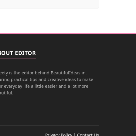
BOUT EDITOR
ety is the editor behind BeautifulIdeas.in.
ring practical tips and creative ideas to make
r everyday life a little easier and a lot more
utiful.
Privacy Policy
|
Contact Us