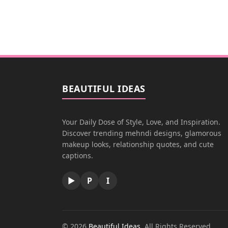
BEAUTIFUL IDEAS
Your Daily Dose of Style, Love, and Inspiration.
Discover trending mehndi designs, glamorous
makeup looks, relationship quotes, and cute
captions.
▶
P
I
© 2026
Beautiful Ideas
. All Rights Reserved.