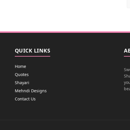
QUICK LINKS
A
Home
Swe
Quotes
Sha
you
Shayari
bea
Mehndi Designs
Contact Us