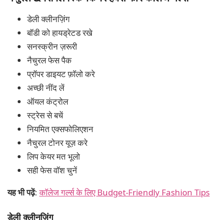
डेली क्लीनज़िंग
बॉडी को हायड्रेटड रखे
सनस्क्रीन ज़रूरी
नैचुरल फेस पैक
प्रॉपर डाइयट फ़ॉलो करे
अच्छी नींद लें
ऑयल कंट्रोल
स्ट्रेस से बचें
नियमित एक्सफोलिएशन
नैचुरल टोनर यूज़ करे
लिप केयर मत भूलो
सही फेस वॉश चुनें
यह भी पढ़ें
:
कॉलेज गर्ल्स के लिए Budget-Friendly Fashion Tips
डेली क्लीनज़िंग