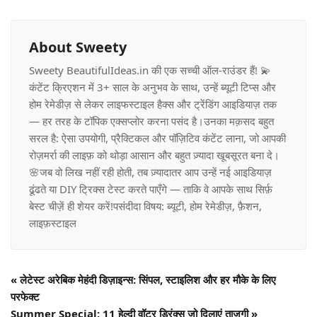
About Sweety
Sweety BeautifulIdeas.in की एक सच्ची ऑल-राउंडर हैं! 💫
कंटेंट क्रिएशन में 3+ साल के अनुभव के साथ, उन्हें ब्यूटी टिप्स और
होम रेमेडीज़ से लेकर लाइफस्टाइल हैक्स और ट्रेंडिंग आइडियाज़ तक
— हर तरह के टॉपिक एक्सप्लोर करना पसंद है।उनका मक़सद बहुत
सरल है: ऐसा उपयोगी, प्रैक्टिकल और पॉज़िटिव कंटेंट लाना, जो आपकी
रोज़मर्रा की लाइफ़ को थोड़ा आसान और बहुत ज़्यादा खूबसूरत बना दे।
🌸जब वो लिख नहीं रही होती, तब ज़्यादातर आप उन्हें नई आइडियाज़
ढूंढते या DIY ट्रिक्स टेस्ट करते पाएँगे — ताकि वे आपके साथ सिर्फ़
बेस्ट चीज़ें ही शेयर करें!पसंदीदा विषय: ब्यूटी, होम रेमेडीज़, फ़ैशन,
लाइफ़स्टाइल
«
लेटेस्ट अरेबिक मेहंदी डिज़ाइन्स: सिंपल, स्टाइलिश और हर मौके के लिए
परफेक्ट
Summer Special: 11 हेल्दी वॉटर ड्रिंक्स जो दिलाएं ताजगी
»