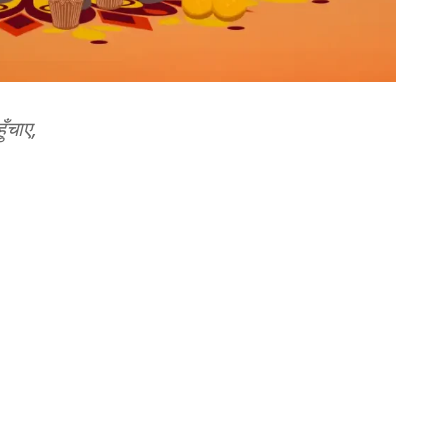
ँचाए,