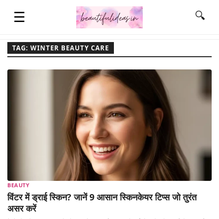
☰
🔍
TAG: WINTER BEAUTY CARE
HOME
QUOTES
LIFESTYLE
FASHION & STYLE
BEAUTY
CONTACT NAME IDEAS
विंटर में ड्राई स्किन? जानें 9 आसान स्किनकेयर टिप्स जो तुरंत
असर करें