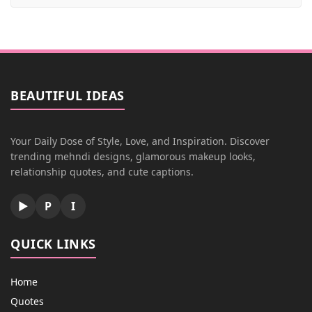
BEAUTIFUL IDEAS
Your Daily Dose of Style, Love, and Inspiration. Discover
trending mehndi designs, glamorous makeup looks,
relationship quotes, and cute captions.
▶
P
I
QUICK LINKS
Home
Quotes