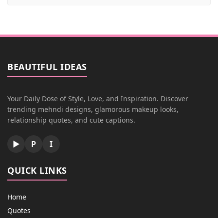
BEAUTIFUL IDEAS
Your Daily Dose of Style, Love, and Inspiration. Discover
trending mehndi designs, glamorous makeup looks,
relationship quotes, and cute captions.
▶
P
I
QUICK LINKS
Home
Quotes