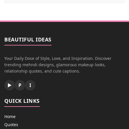
BEAUTIFUL IDEAS
Your Daily Dose of Style, Love, and Inspiration. Discover
trending mehndi designs, glamorous makeup looks,
relationship quotes, and cute captions.
▶
P
I
QUICK LINKS
Home
Quotes