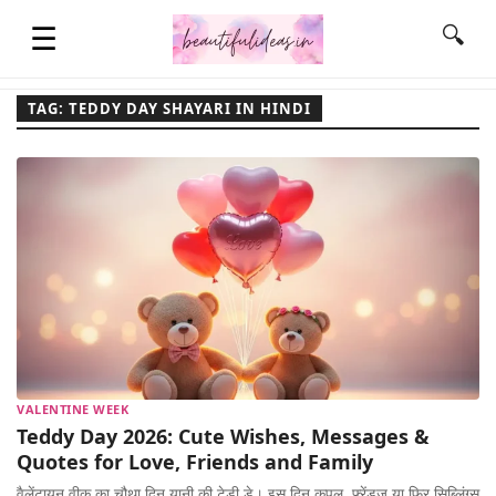
☰
🔍
TAG: TEDDY DAY SHAYARI IN HINDI
HOME
QUOTES
LIFESTYLE
FASHION & STYLE
VALENTINE WEEK
Teddy Day 2026: Cute Wishes, Messages &
CONTACT NAME IDEAS
Quotes for Love, Friends and Family
वैलेंटायन वीक का चौथा दिन यानी की टेडी डे। इस दिन कपल, फ़्रेंड्ज़ या फिर सिब्लिंग्स