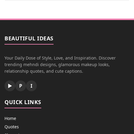
BEAUTIFUL IDEAS
Your Daily Dose of Style, Love, and Inspiration. Discover
trending mehndi designs, glamorous makeup looks,
relationship quotes, and cute captions.
▶
P
I
QUICK LINKS
Home
Quotes