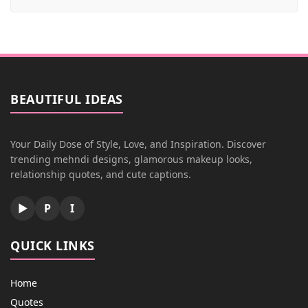
BEAUTIFUL IDEAS
Your Daily Dose of Style, Love, and Inspiration. Discover
trending mehndi designs, glamorous makeup looks,
relationship quotes, and cute captions.
▶
P
I
QUICK LINKS
Home
Quotes