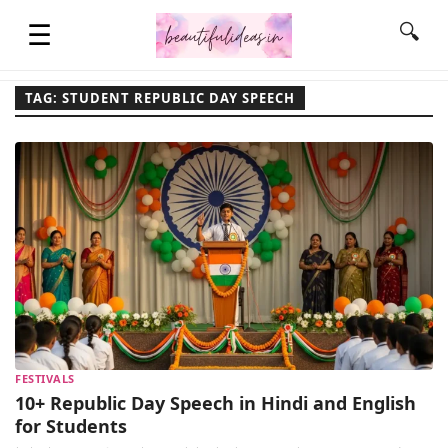
☰
🔍
TAG: STUDENT REPUBLIC DAY SPEECH
HOME
QUOTES
LIFESTYLE
FASHION & STYLE
FESTIVALS
CONTACT NAME IDEAS
10+ Republic Day Speech in Hindi and English
for Students