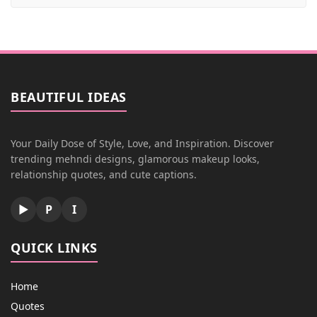
BEAUTIFUL IDEAS
Your Daily Dose of Style, Love, and Inspiration. Discover
trending mehndi designs, glamorous makeup looks,
relationship quotes, and cute captions.
▶
P
I
QUICK LINKS
Home
Quotes